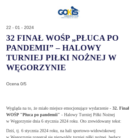
22 - 01 - 2024
32 FINAŁ WOŚP „PŁUCA PO
PANDEMII” – HALOWY
TURNIEJ PIŁKI NOŻNEJ W
WĘGORZYNIE
Ocena 0/5
Wygląda na to, że miało miejsce emocjonujące wydarzenie -
32. Finał
WOŚP "Płuca po pandemii"
- Halowy Turniej Piłki Nożnej
w Węgorzynie dnia 6 stycznia 2024 roku. Oto zrewidowany tekst:
Dziś, tj. 6 stycznia 2024 roku, na hali sportowo-widowiskowej
w Węgorzynie rozegrał się niezwykły turniej piłki nożnej, będący