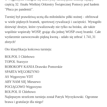
częścią 32. finału Wielkiej Orkiestry Świątecznej Pomocy pod hasłem
"Płuca po pandemii".
Turniej był prawdziwą ucztą dla miłośników piłki nożnej - obfitował
w wiele pięknych bramek, sportowej rywalizacji i zaciętości. Wystąpiło
dziewięć drużyn, które rywalizowały nie tylko na boisku, ale także
wspólnie wspierały WOŚP, grając dla jednej WOŚP-owej bramki. Całe
wydarzenie zaowocowało piękną kwotą - udało się zebrać 1.741,31
złotych!
Oto klasyfikacja końcowa turnieju:
ROLPOL I Chlebowo
TOPOL Starzyce
ROBOKOPY KANIA Drawsko Pomorskie
SPARTA WĘGORZYNO
AS Węgorzyno YDT
ABY NAM SIĘ Mieszewo
POCIĄGOWO Węgorzyno
ROLPOL II Chlebowo
Najlepszym strzelcem turnieju został Patryk Wyrzykowski. Ogromne
brawa i gratulacje dla niego!